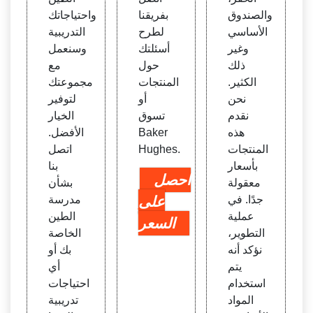
والصندوق
بفريقنا
واحتياجاتك
الأساسي
لطرح
التدريبية
وغير
أسئلتك
وسنعمل
ذلك
حول
مع
الكثير.
المنتجات
مجموعتك
نحن
أو
لتوفير
نقدم
تسوق
الخيار
هذه
Baker
الأفضل.
المنتجات
Hughes.
اتصل
بأسعار
بنا
احصل
معقولة
بشأن
جدًا. في
على
مدرسة
عملية
الطين
السعر
التطوير،
الخاصة
نؤكد أنه
بك أو
يتم
أي
استخدام
احتياجات
المواد
تدريبية