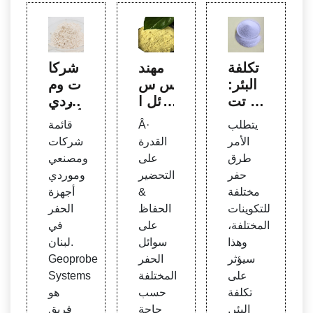
تكلفة
مهند
شركا
البئر:
س س
ت وم
هل تت
وائل ا
وردي
عرض
لحفر
أجهزة
يتطلب
Â·
قائمة
للسر
السير
الحفر
الأمر
القدرة
شركات
قة؟ |
ة الذات
في لبن
طرق
على
ومصنعي
مجلة
ية، مه
ان
حفر
التحضير
وموردي
المزار
ندس
مختلفة
&
أجهزة
ع الأ
الطين
للتكوينات
الحفاظ
الحفر
سبوعي
المختلفة،
على
في
ة
وهذا
سوائل
لبنان.
سيؤثر
الحفر
Geoprobe
على
المختلفة
Systems
تكلفة
حسب
هو
البئر.
حاجة
فريق