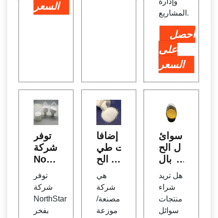
وإدارة
السعر
المشاريع.
احصل
على
السعر
سوائ
إضافا
توفر
ل الح
ت طي
شركة
فر بال
ن الح
Nort
جملة
فر | ع
hStar
هل تريد
هي
توفر
- ابح
صير
بفخر
شراء
شركة
شركة
ث ع
Bead
منتجا
منتجات
مصنعة/
NorthStar
ن سو
le - ت
ت س
سوائل
موزعة
بفخر
ائل ح
واصل
وائل ا