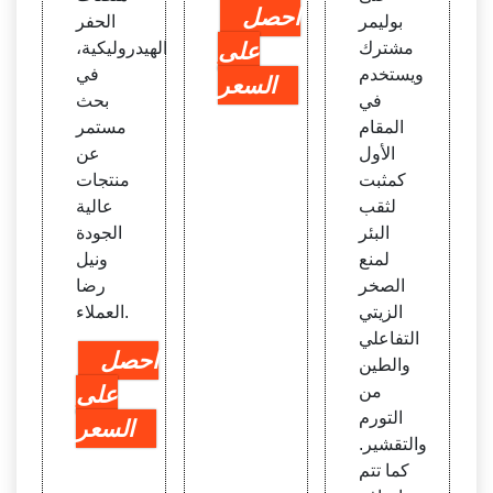
احصل
بوليمر
الحفر
مشترك
على
الهيدروليكية،
ويستخدم
في
السعر
في
بحث
المقام
مستمر
الأول
عن
كمثبت
منتجات
لثقب
عالية
البئر
الجودة
لمنع
ونيل
الصخر
رضا
الزيتي
العملاء.
التفاعلي
احصل
والطين
من
على
التورم
السعر
والتقشير.
كما تتم