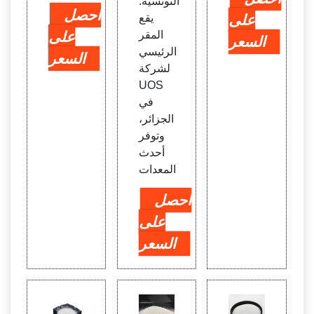
التونسية.
احصل
على
يقع
المقر
على
السعر
الرئيسي
السعر
لشركة
UOS
في
الجزائر،
وتوفر
أحدث
المعدات
احصل
على
السعر