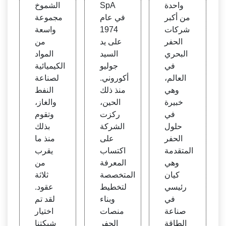
2019
س
خ
واحدة
SpA
الشموخ
| النف
من أكبر
في عام
مجموعة
ط
شركات
1974
واسعة
الحفر
على يد
من
البحري
السيد
المواد
في
جوليو
الكيميائية
العالم،
أكوروني.
لصناعة
وهي
منذ ذلك
النفط
خبيرة
الحين،
والغاز،
في
ركزت
وتقوم
حلول
الشركة
بذلك
الحفر
على
منذ ما
المتقدمة
اكتساب
يقرب
وهي
المعرفة
من
كيان
المتخصصة
ثلاثة
رئيسي
لتخطيط
عقود.
في
وبناء
لقد تم
صناعة
منصات
اختيار
الطاقة
الحفر
شبكتنا