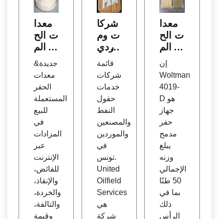
معدا
شركا
معدا
ت الح
ت وم
ت الح
فر الم
وردي
فر الم
ستعم
خدما
ستعم
إن
قائمة
جديدة&
لة وال
ت حق
لة للب
Woltman
شركات
معدات
جديدة
ول الن
يع في
4019-
خدمات
الحفر
- Ma
فط ف
الفائ
D هو
حقول
المستعملة
chin
ي تون
ض عب
جهاز
النفط
للبيع
eryZ
س
ر الإنت
حفر
والمصنعين
في
one ت
رنت
مدمج
والموردين
المزادات
ونس
يبلغ
في
عبر
وزنه
تونس.
الإنترنت
الإجمالي
United
للفائض،
50 طنًا
Oilfield
والإنقاذ،
بما في
Services
والخردة،
ذلك
هي
والتالفة،
الرأس
شركة
وقيمة