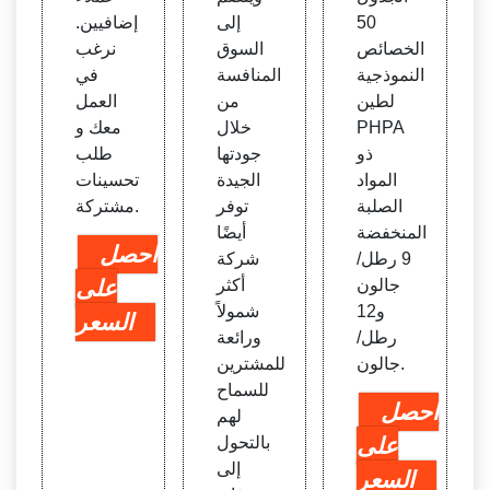
50
إلى
إضافيين.
الخصائص
السوق
نرغب
النموذجية
المنافسة
في
لطين
من
العمل
PHPA
خلال
معك و
ذو
جودتها
طلب
المواد
الجيدة
تحسينات
الصلبة
توفر
مشتركة.
المنخفضة
أيضًا
احصل
9 رطل/
شركة
جالون
أكثر
على
و12
شمولاً
السعر
رطل/
ورائعة
جالون.
للمشترين
للسماح
احصل
لهم
على
بالتحول
إلى
السعر