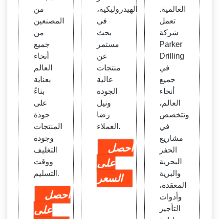
العالمية.
الهيدروليكية،
من
تعمل
في
المصنعين
شركة
بحث
من
Parker
مستمر
جميع
Drilling
عن
أنحاء
في
منتجات
العالم
جميع
عالية
بعناية
أنحاء
الجودة
بناءً
العالم،
ونيل
على
وتتخصص
رضا
جودة
في
العملاء.
المنتجات
مشاريع
وجودة
احصل
الحفر
التغليف
البحرية
على
ووقت
والبرية
التسليم.
السعر
المعقدة،
احصل
وأدوات
التأجير
على