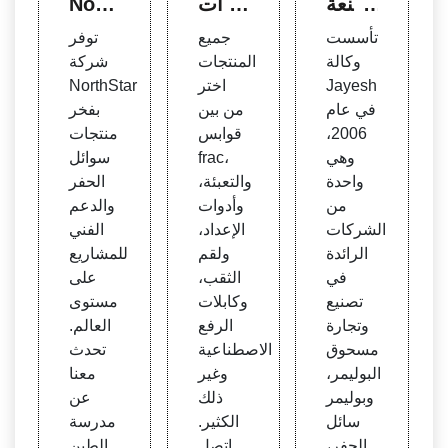
صنعة
ات -
Nort
لمسح
Bake
hStar
تأسست
جميع
توفر
وق ال
r Hu
بفخر
وكالة
المنتجات
شركة
حفر ال
ghes
منتجا
Jayesh
اختر
NorthStar
بوليمر
ت س
في عام
من بين
بفخر
& رغو
وائل ا
2006،
قوابس
منتجات
ة الحف
لحفر
وهي
frac،
سوائل
ر
واحدة
والتعبئة،
الحفر
من
وأدوات
والدعم
الشركات
الإعداد،
الفني
الرائدة
ولقم
للمشاريع
في
الثقب،
على
تصنيع
وكابلات
مستوى
وتجارة
الرفع
العالم.
مسحوق
الاصطناعية
تحدث
البوليمر،
وغير
معنا
وبوليمر
ذلك
عن
سائل
الكثير.
مدرسة
الحفر،
اتصل
الطين