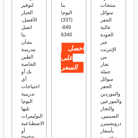
منتجات
بنا
لتوفير
سوائل
اليوم!
الخيار
الحفر
(337)
الأفضل.
عالية
849-
اتصل
الجودة
6340
بنا
عبر
بشأن
احصل
الإنترنت
مدرسة
من
على
الطين
تجار
الخاصة
السعر
جملة
بك أو
سوائل
أي
الحفر
احتياجات
والموردين
تدريبية
والموزعين
اليوم!
والتجار
تليها
الصينيين.
البوليمرات
دروبشيبرز
الاصطناعية
بأسعار
أو