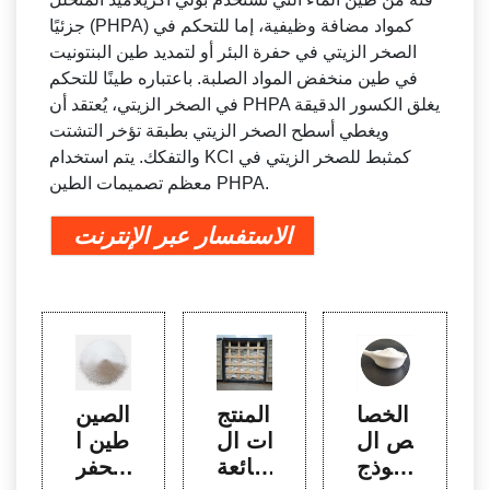
جزئيًا (PHPA) كمواد مضافة وظيفية، إما للتحكم في
الصخر الزيتي في حفرة البئر أو لتمديد طين البنتونيت
في طين منخفض المواد الصلبة. باعتباره طينًا للتحكم
في الصخر الزيتي، يُعتقد أن PHPA يغلق الكسور الدقيقة
ويغطي أسطح الصخر الزيتي بطبقة تؤخر التشتت
والتفكك. يتم استخدام KCl كمثبط للصخر الزيتي في
معظم تصميمات الطين PHPA.
الاستفسار عبر الإنترنت
الخصا
المنتج
الصين
ئص ال
ات ال
طين ا
نموذج
شائعة
لحفر