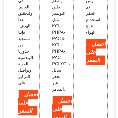
– ومن
ونظام
في
ثم
طين
العالم.
الحفر
البوليمر
ولتحقيق
باستخدام
مثل
هذا
قرع
KCL-
الهدف،
الهواء.
PHPA-
فإننا
PAC &
نستفيد
احصل
KCL-
من
على
PHPA-
جذورنا
PAC-
الهندسية
السعر
POLYOL،
القوية
سائل
ونواصل
الحفر
التركيز
غير
على
المدمر.
احصل
احصل
على
على
السعر
السعر