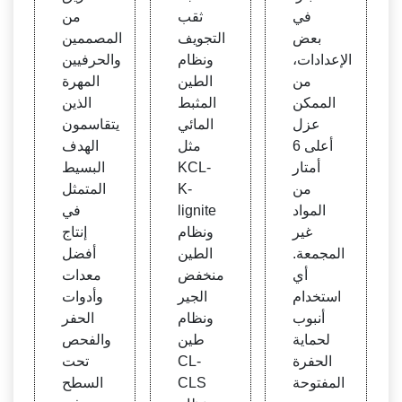
في
ثقب
من
بعض
التجويف
المصممين
الإعدادات،
ونظام
والحرفيين
من
الطين
المهرة
الممكن
المثبط
الذين
عزل
المائي
يتقاسمون
أعلى 6
مثل
الهدف
أمتار
KCL-
البسيط
من
K-
المتمثل
المواد
lignite
في
غير
ونظام
إنتاج
المجمعة.
الطين
أفضل
أي
منخفض
معدات
استخدام
الجير
وأدوات
أنبوب
ونظام
الحفر
لحماية
طين
والفحص
الحفرة
CL-
تحت
المفتوحة
CLS
السطح