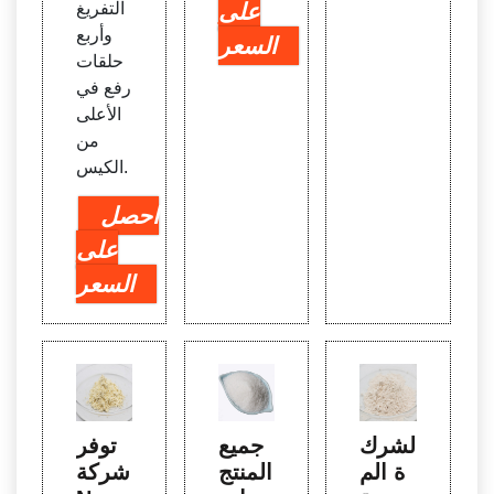
على
التفريغ
وأربع
السعر
حلقات
رفع في
الأعلى
من
الكيس.
احصل
على
السعر
الشرك
جميع
توفر
ة الم
المنتج
شركة