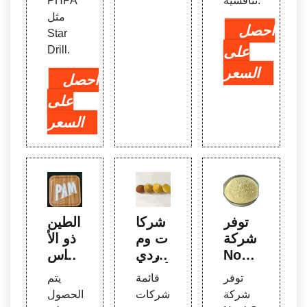
تنافسية.
PHPA
مثل
احصل
Star
على
Drill.
السعر
احصل
على
السعر
توفر
شركا
الطين
شركة
ت وم
ذو الأ
Nort
وردي
ساس
hStar
أجهزة
المائ
توفر
قائمة
يتم
بفخر
الحفر
ي -
شركة
شركات
الحصول
منتجا
في لبن
سوائ