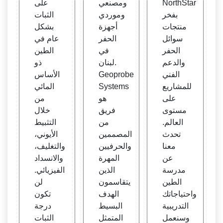
NorthStar
ومصنعي
على
ت س
ان
ل الح
بفخر
وموردي
الثبات
وائل ا
فر - ز
منتجات
أجهزة
بشكل
لحفر
يت م
سوائل
الحفر
عام في
جموع
الحفر
في
الطين
ة Net
والدعم
لبنان.
ذو
was
الفني
Geoprobe
الأساس
للمشاريع
Systems
المائي
على
هو
من
مستوى
فريق
خلال
العالم.
من
التثبيط
تحدث
المصممين
الأيوني،
معنا
والحرفيين
والتغليف،
عن
المهرة
والانسداد
مدرسة
الذين
الفيزيائي.
الطين
يتقاسمون
لن
واحتياجاتك
الهدف
تكون
التدريبية
البسيط
درجة
وسنعمل
المتمثل
الثبات