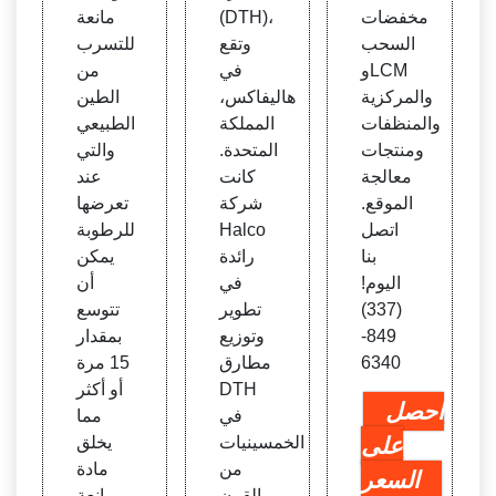
مخفضات
(DTH)،
مانعة
السحب
وتقع
للتسرب
وLCM
في
من
والمركزية
هاليفاكس،
الطين
والمنظفات
المملكة
الطبيعي
ومنتجات
المتحدة.
والتي
معالجة
كانت
عند
الموقع.
شركة
تعرضها
اتصل
Halco
للرطوبة
بنا
رائدة
يمكن
اليوم!
في
أن
(337)
تطوير
تتوسع
849-
وتوزيع
بمقدار
6340
مطارق
15 مرة
DTH
أو أكثر
احصل
في
مما
على
الخمسينيات
يخلق
من
مادة
السعر
القرن
مانعة