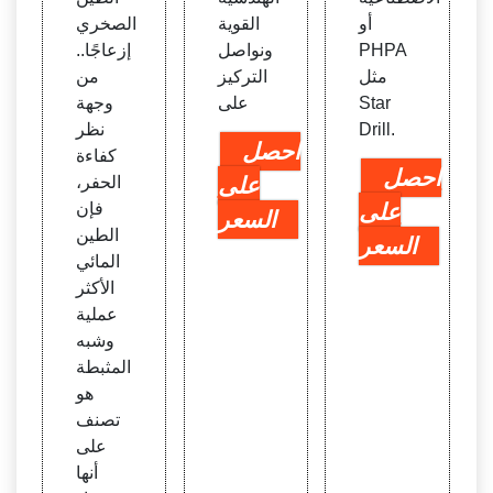
أو
القوية
الصخري
PHPA
ونواصل
إزعاجًا..
مثل
التركيز
من
Star
على
وجهة
Drill.
نظر
احصل
كفاءة
احصل
على
الحفر،
على
فإن
السعر
الطين
السعر
المائي
الأكثر
عملية
وشبه
المثبطة
هو
تصنف
على
أنها