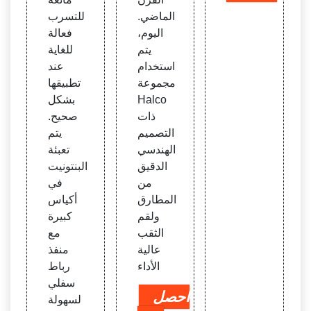
الماضي.
للتسرب
اليوم،
فعالة
يتم
للغاية
استخدام
عند
مجموعة
تطبيقها
Halco
بشكل
ذات
صحيح.
التصميم
يتم
الهندسي
تعبئة
الدقيق
البنتونيت
من
في
المطارق
أكياس
ولقم
كبيرة
الثقب
مع
عالية
منفذ
الأداء
رباط
سفلي
احصل
لسهولة