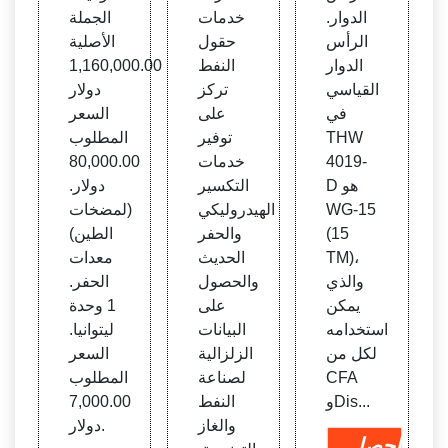
الدوار.
خدمات
الجملة
الرأس
حقول
الأصلية
الدوار
النفط
1,160,000.00
القياسي
تركز
دولار
في
على
السعر
THW
توفير
المطلوب
4019-
خدمات
80,000.00
D هو
التكسير
دولار.
WG-15
الهيدروليكي
(لمضخات
(15
والحفر
الطين)
TM)،
الحديث
معدات
والذي
والحصول
الحفر.
يمكن
على
1 وحدة
استخدامه
البيانات
ليتوانيا.
لكل من
الزلزالية
السعر
CFA
لصناعة
المطلوب
وDis...
النفط
7,000.00
والغاز
دولار.
احصل