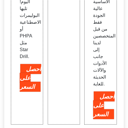
الأساسية
اليوم!
عالية
تليها
الجودة
البوليمرات
فقط
الاصطناعية
من قبل
أو
المتخصصين
PHPA
لدينا
مثل
إلى
Star
جانب
Drill.
الأدوات
احصل
والآلات
الحديثة
على
للغاية.
السعر
احصل
على
السعر