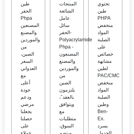
ية لطي
عامل
Phpa
تحتوي
المنتجات
طين
ن PH
سائل
المصن
طين
الشائعة
الحفر
PA من
الحفر
عين و
PHPA
عامل
Phpa
خفض
-Poly
المور
منخفض
سائل
المصنعين
المواد
acryl
دين
المواد
الحفر-
والمصنع
الصلب
amid
الصلبة
Polyacrylamide
والموردين
ة - س
e Ph
على
Phpa -
من
وائل ا
pa
خصائص
المصنعون
الصين،
لحفر
مشابهة
والمصنع
السعر
لطين
والموردين
العدواني
PAC/CMC
من
مع
منخفض
الصين
أعلى
المواد
يلتزمون
جودة
الصلبة
بالعقد"،
ودعم
وطين
ويتوافق
مرضي
Ben-
مع
يجعلنا
Ex.
متطلبات
حصلنا
يسرد
السوق،
على
الجدول
وينضم
عملاء