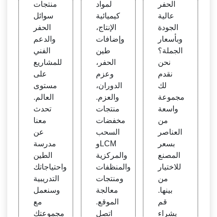
الحفر
لمواد
منتجات
فر مو
معنا!
لحفر
عالية
كيميائية
سوائل
ثوقة
الجودة
الإنتاج،
الحفر
وبأسعار
وإضافات
والدعم
الجملة؟
طين
الفني
نحن
الحفر،
للمشاريع
نقدم
وعزم
على
لك
الدوران،
مستوى
مجموعة
والعزم.
العالم.
واسعة
منتجات
تحدث
من
مخفضات
معنا
العناصر
السحب
عن
بسعر
وLCM
مدرسة
المصنع
والمركزية
الطين
للاختيار
والمنظفات
واحتياجاتك
من
ومنتجات
التدريبية
بينها.
معالجة
وسنعمل
قم
الموقع.
مع
بشراء
اتصل
مجموعتك