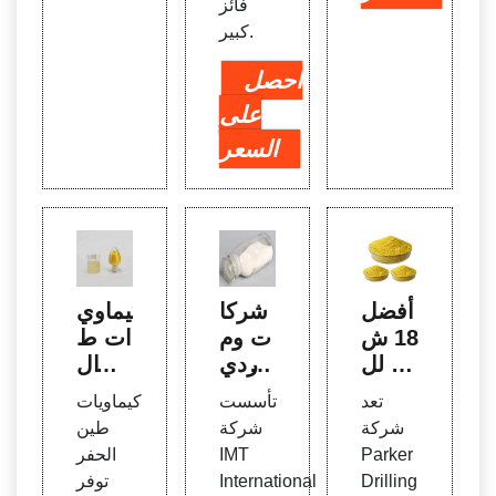
فائز
كبير.
احصل
على
السعر
أفضل
شركا
كيماوي
18 ش
ت وم
ات ط
ركة لل
وردي
ين ال
حفر ال
معدا
حفر -
تعد
تأسست
كيماويات
بحري
ت الح
مجمو
شركة
شركة
طين
في ال
فر ف
عة ال
Parker
IMT
الحفر
عالم
ي تون
شمو
Drilling
International
توفر