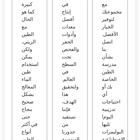
مع
في
كبيرة
مجموعتك
إنتاج
كما هو
لتوفير
أفضل
الحال
الخيار
معدات
مع
الأفضل.
وأدوات
الطين
اتصل
الحفر
الزيتي،
بنا
والفحص
ولكن
بشأن
تحت
يمكن
مدرسة
السطح
استخدام
الطين
في
طين
الخاصة
العالم.
الماء
بك أو
ولتحقيق
المعالج
أي
هذا
بشكل
احتياجات
الهدف،
صحيح
تدريبية
فإننا
بنجاح
اليوم!
نستفيد
حتى
تليها
من
في أكثر
البوليمرات
جذورنا
أنواع
الاصطناعية
الهندسية
الطين