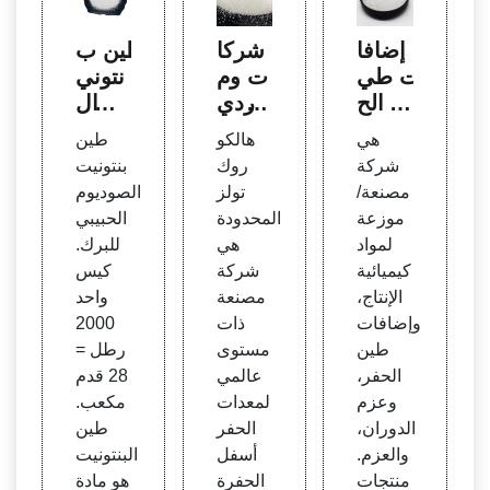
إضافا
شركا
طين ب
ت طي
ت وم
نتوني
ن الح
وردي
ت ال
فر | ع
لقم ال
صودي
هي
هالكو
طين
صير
حفر ف
وم ل
شركة
روك
بنتونيت
Bead
ي تون
سد ال
مصنعة/
تولز
الصوديوم
le - ت
س
بركة -
موزعة
المحدودة
الحبيبي
واصل
سعر ا
لمواد
هي
للبرك.
معنا!
لطن
كيميائية
شركة
كيس
الإنتاج،
مصنعة
واحد
وإضافات
ذات
2000
طين
مستوى
رطل =
الحفر،
عالمي
28 قدم
وعزم
لمعدات
مكعب.
الدوران،
الحفر
طين
والعزم.
أسفل
البنتونيت
منتجات
الحفرة
هو مادة